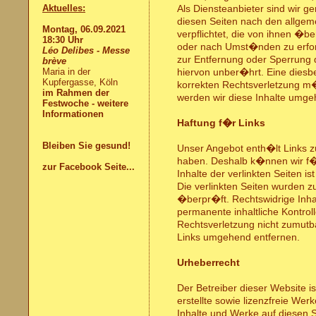
Aktuelles:
Als Diensteanbieter sind wir 
diesen Seiten nach den allgeme
Montag, 06.09.2021
verpflichtet, die von ihnen �
18:30 Uhr
oder nach Umst�nden zu erforsc
Léo Delibes - Messe
zur Entfernung oder Sperrung 
brève
Maria in der
hiervon unber�hrt. Eine diesbe
Kupfergasse, Köln
korrekten Rechtsverletzung m
im Rahmen der
werden wir diese Inhalte umge
Festwoche - weitere
Informationen
Haftung f�r Links
Bleiben Sie gesund!
Unser Angebot enth�lt Links zu
haben. Deshalb k�nnen wir f
zur Facebook Seite...
Inhalte der verlinkten Seiten is
Die verlinkten Seiten wurden 
�berpr�ft. Rechtswidrige Inhal
permanente inhaltliche Kontroll
Rechtsverletzung nicht zumutb
Links umgehend entfernen.
Urheberrecht
Der Betreiber dieser Website i
erstellte sowie lizenzfreie Wer
Inhalte und Werke auf diesen S