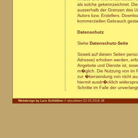
als solche gekennzeichnet. Die
ausserhalb der Grenzen des Ur
Autors bzw. Erstellers. Downlo
kommerziellen Gebrauch gestat
Datenschutz
Siehe
Datenschutz-Seite
Soweit auf diesen Seiten pers
Adresse) erhoben werden, erfolg
Angebote und Dienste ist, sow
m�glich. Die Nutzung von im R
zur �bersendung von nicht aus
hiermit ausdr�cklich widerspro
Schritte im Falle der unverla
Webdesign by Lars Schlößner
// aktualisiert 22.05.2018 JB