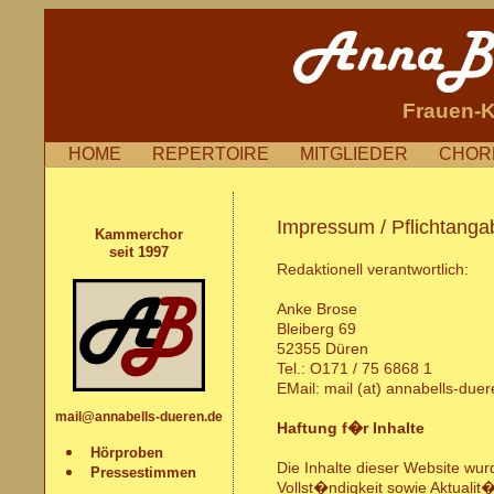
Frauen-
HOME
REPERTOIRE
MITGLIEDER
CHO
Impressum / Pflichtan
Kammerchor
seit 1997
Redaktionell verantwortlich:
Anke Brose
Bleiberg 69
52355 Düren
Tel.: O171 / 75 6868 1
EMail: mail (at) annabells-due
mail@annabells-dueren.de
Haftung f�r Inhalte
Hörproben
Die Inhalte dieser Website wurd
Pressestimmen
Vollst�ndigkeit sowie Aktual